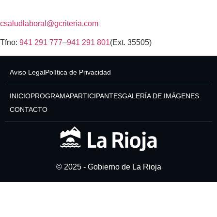
csaludlaboral@gcriteria.com
Tfno:
941 291 777
–
941 291 801
(Ext. 35505)
Aviso Legal
Política de Privacidad
INICIO
PROGRAMA
PARTICIPANTES
GALERÍA DE IMÁGENES
CONTACTO
© 2025 - Gobierno de La Rioja